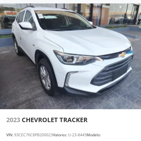
2023
CHEVROLET TRACKER
VIN:
93CEC76C8PB200023
Valores:
U-23-8445
Modelo: