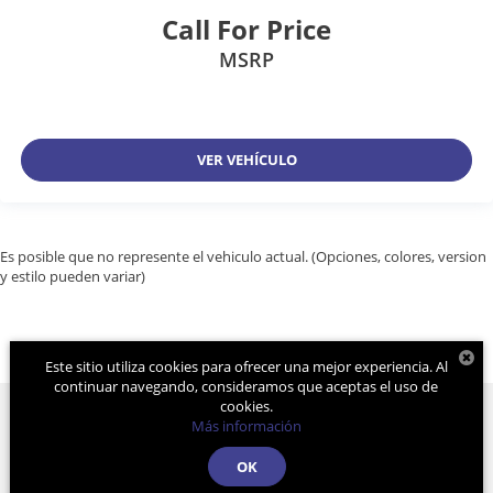
Call For Price
MSRP
VER VEHÍCULO
Es posible que no represente el vehiculo actual. (Opciones, colores, version
y estilo pueden variar)
Este sitio utiliza cookies para ofrecer una mejor experiencia. Al
continuar navegando, consideramos que aceptas el uso de
cookies.
Más información
Derechos de autor © 2026
por
DealerOn
|
Mapa del sitio
|
Aviso de
OK
Privacidad
| Grupo Farrera
|
Calle 11A. Pte Sur
1128,
Gutiérrez,
Chiapas,
México
29000
| Atención a Clientes:
961-236-7379