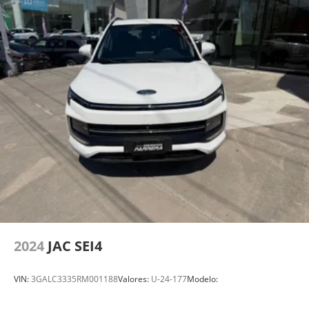
2024
JAC SEI4
VIN:
3GALC3335RM001188
Valores:
U-24-177
Modelo: