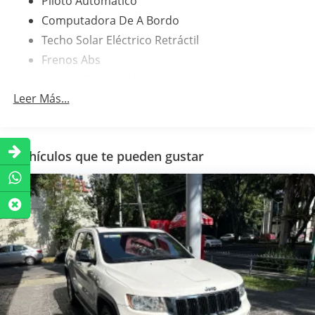
Piloto Automático
Computadora De A Bordo
Techo Solar Eléctrico Retráctil
Frenos Abs
Llantas De Aleación
Leer Más...
Airbag Conductor
Sistema De Bloqueo De Encendido
Airbag Para Conductor Y Pasajero
Vehículos que te pueden gustar
Sensor De Lluvia
Airbag Laterales
Control De Estabilidad
Comando Remoto Para Radio En El Volante
Tercera Luz De Freno Led
Airbag De Cortina
Aire Acondicionado
Control Eléctrico Para Los Retrovisores