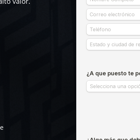
lto valor.
ne