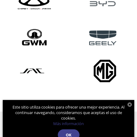
Este sitio utiliza cookies para ofrecer una mejor experiencia. Al
continuar navegando, consideramos que aceptas el uso de
cookies.
Más información
Derechos de autor © 2026
por
DealerOn
|
Mapa del sitio
|
Aviso de
OK
Privacidad
| Grupo Farrera
|
Calle 11A. Pte Sur