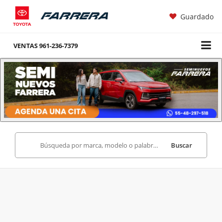
Guardado
VENTAS
961-236-7379
Buscar