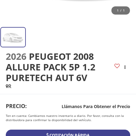
1
/
1
2026
PEUGEOT 2008
ALLURE PACK 5P 1.2
PURETECH AUT 6V
R
PRECIO:
Llámanos Para Obtener el Precio
Ten en cuenta: Cambiamos nuestro inventario a diario. Por favor, consulta con la
distribuidora para confirmar la disponibilidad del vehículo.
COTIZACIÓN RÁPIDA