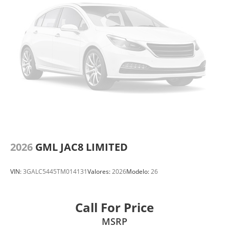
2026
GML JAC8 LIMITED
VIN:
3GALC5445TM014131
Valores:
2026
Modelo:
26
Call For Price
MSRP