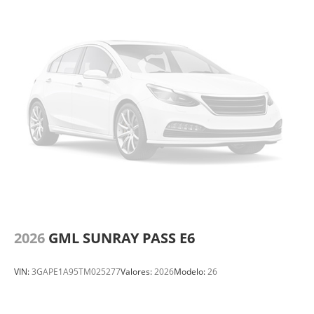
2026
GML SUNRAY PASS E6
VIN:
3GAPE1A95TM025277
Valores:
2026
Modelo:
26