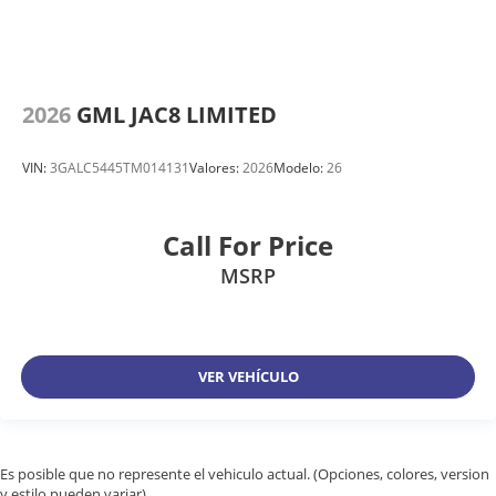
2026
GML JAC8 LIMITED
VIN:
3GALC5445TM014131
Valores:
2026
Modelo:
26
Call For Price
MSRP
VER VEHÍCULO
Es posible que no represente el vehiculo actual. (Opciones, colores, version
y estilo pueden variar)