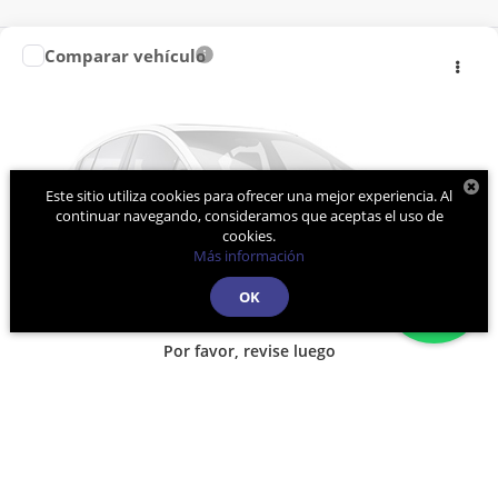
Comparar vehículo
Precio:
Llámanos Para Obtener el Precio
2026
GML JAC6PHEV
Jac Mérida
COTIZACIÓN RÁPIDA
VIN:
LJ1H6A2R2T4702588
Valores:
2026
Modelo:
26
COTIZA POR WHATSAPP
Ext.
Int.
R
Este sitio utiliza cookies para ofrecer una mejor experiencia. Al
Fotos No Disponibles
CLICK TO CALL
continuar navegando, consideramos que aceptas el uso de
cookies.
Más información
OK
Por favor, revise luego
Comparar vehículo
Precio:
Llámanos Para Obtener el Precio
2026
GML JAC6PHEV