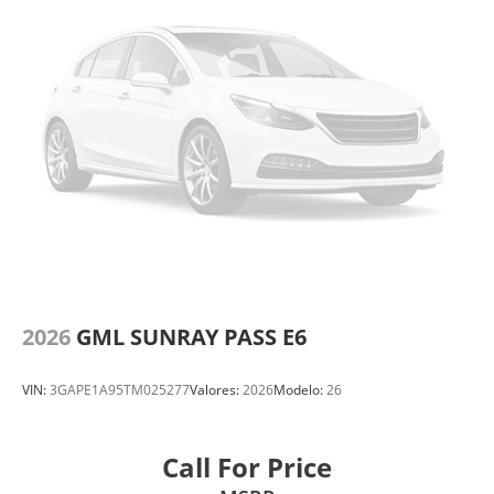
2026
GML SUNRAY PASS E6
VIN:
3GAPE1A95TM025277
Valores:
2026
Modelo:
26
Call For Price