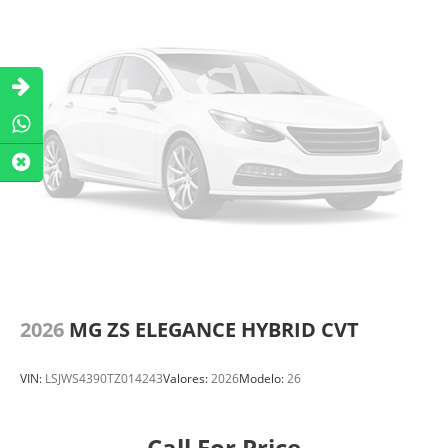
2026
MG ZS ELEGANCE HYBRID CVT
VIN:
LSJWS4390TZ014243
Valores:
2026
Modelo:
26
Call For Price