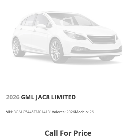
2026
GML JAC8 LIMITED
VIN:
3GALC5445TM014131
Valores:
2026
Modelo:
26
Call For Price