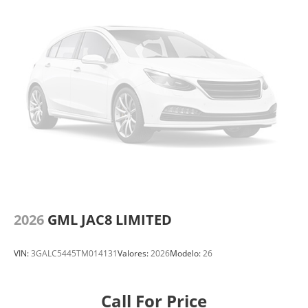
2026
GML JAC8 LIMITED
VIN:
3GALC5445TM014131
Valores:
2026
Modelo:
26
Call For Price