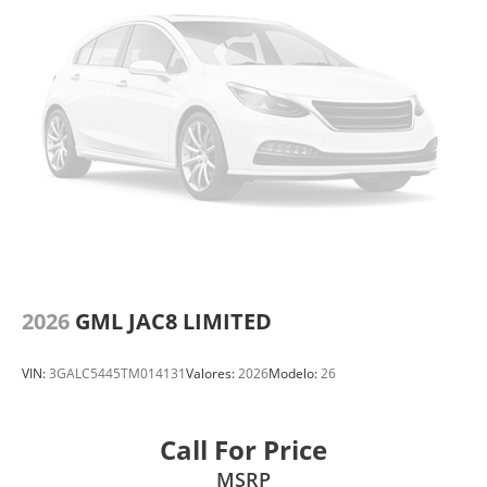
2026
GML JAC8 LIMITED
VIN:
3GALC5445TM014131
Valores:
2026
Modelo:
26
Call For Price
MSRP