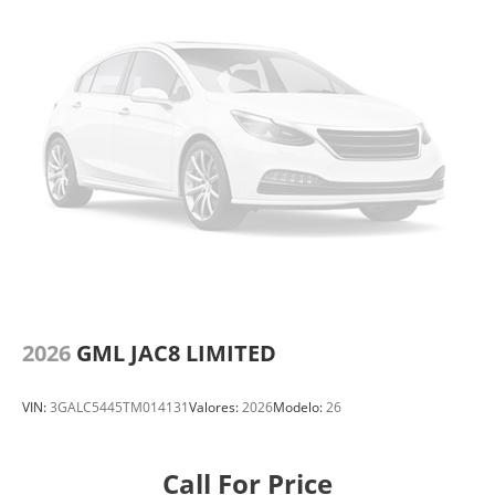
2026
GML JAC8 LIMITED
VIN:
3GALC5445TM014131
Valores:
2026
Modelo:
26
Call For Price