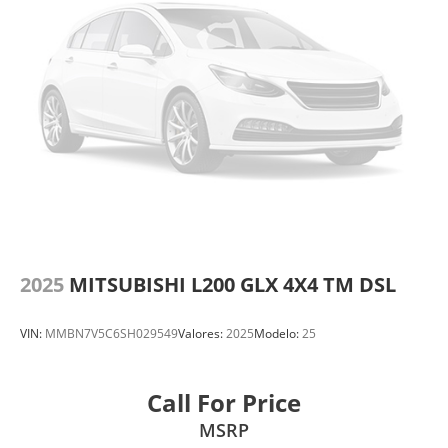
2025
MITSUBISHI L200 GLX 4X4 TM DSL
VIN:
MMBN7V5C6SH029549
Valores:
2025
Modelo:
25
Call For Price
MSRP