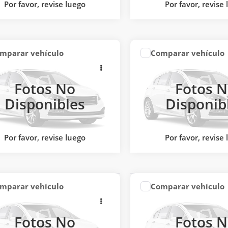
R
Ext.
Por favor, revise luego
Por favor, revise
mparar vehículo
Comparar vehículo
COMENTARIOS
COMENTARI
:
Llámanos Para Obtener el Precio
Precio:
Llámanos Para Obte
GML E30X
2025
GML E30X
TED
LIMITED
COTIZACIÓN RÁPIDA
COTIZACIÓN RÁ
Fotos No
Fotos 
Mérida
Jac Mérida
Disponibles
Disponib
COTIZA POR WHATSAPP
COTIZA POR WH
1EEKSP9S7401436
Valores:
2025
VIN:
LJ1EEKSP6S7402091
Valor
o:
25
Modelo:
25
Ext.
R
Por favor, revise luego
Por favor, revise
mparar vehículo
Comparar vehículo
COMENTARIOS
COMENTARI
:
Llámanos Para Obtener el Precio
Precio:
Llámanos Para Obte
GML E30X
2025
GML E30X
TED
LIMITED
COTIZACIÓN RÁPIDA
COTIZACIÓN RÁ
Fotos No
Fotos 