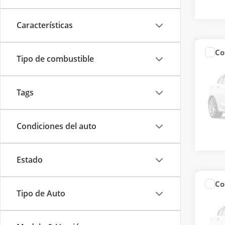
R
Características
Co
Precio
Tipo de combustible
2025
LIMI
Tags
Jac 
VIN:
LJ
Model
Condiciones del auto
R
Estado
Co
Precio
2025
Tipo de Auto
LIMI