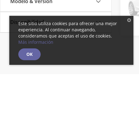
Jac 
Modelo & Versión
VIN:
LJ
Model
Disponibilidad
Este sitio utiliza cookies para ofrecer una mejor
R
experiencia. Al continuar navegando,
consideramos que aceptas el uso de cookies.
Más información
OK
Es posibl