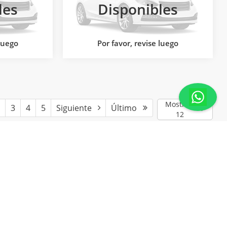
Jac Tuxtla
les
Disponibles
ATSAPP
COTIZA POR WHATSAPP
es:
2025
VIN:
LJ1EEKSP9S7401999
Valores:
2025
Modelo:
25
Ext.
Ext.
R
 luego
Por favor, revise luego
Mostrar:
3
4
5
Siguiente
Último
12
y estilo pueden variar)