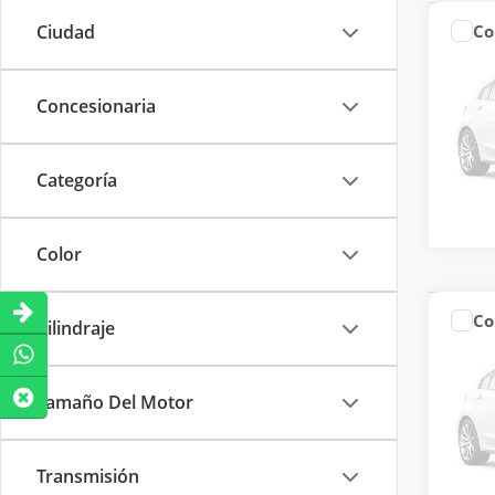
Ciudad
Co
Precio
2025
ADV
Concesionaria
Jac 
VIN:
LJ
Model
Categoría
R
Color
Co
Cilindraje
Precio
2025
LIMI
Tamaño Del Motor
Jac 
VIN:
LJ
Model
Transmisión