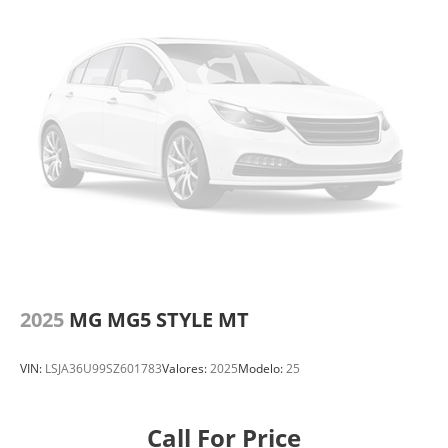
2025
MG MG5 STYLE MT
VIN:
LSJA36U99SZ601783
Valores:
2025
Modelo:
25
Call For Price