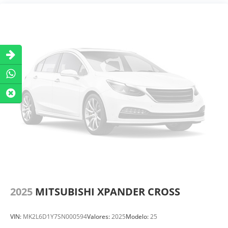
2025
MITSUBISHI XPANDER CROSS
VIN:
MK2L6D1Y7SN000594
Valores:
2025
Modelo:
25