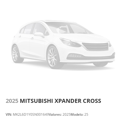
2025
MITSUBISHI XPANDER CROSS
VIN:
MK2L6D1Y0SN001649
Valores:
2025
Modelo:
25