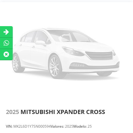
2025
MITSUBISHI XPANDER CROSS
VIN:
MK2L6D1Y7SN000594
Valores:
2025
Modelo:
25