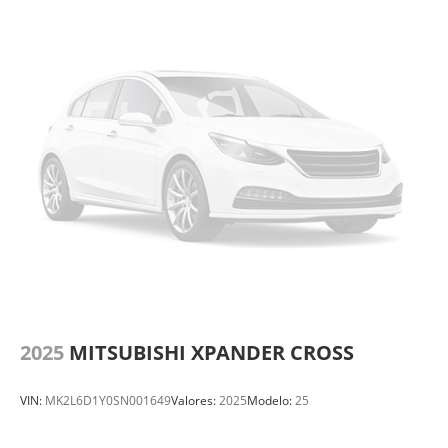
2025
MITSUBISHI XPANDER CROSS
VIN:
MK2L6D1Y0SN001649
Valores:
2025
Modelo:
25