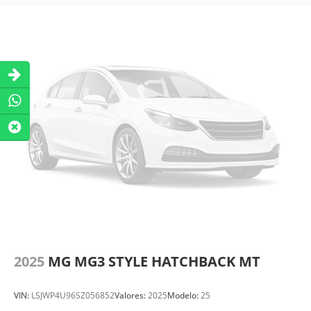
2025
MG MG3 STYLE HATCHBACK MT
VIN:
LSJWP4U96SZ056852
Valores:
2025
Modelo:
25