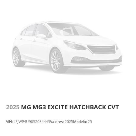
2025
MG MG3 EXCITE HATCHBACK CVT
VIN:
LSJWP4U90SZ034443
Valores:
2025
Modelo:
25