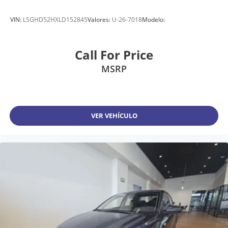
VIN:
LSGHD52HXLD152845
Valores:
U-26-7018
Modelo:
Call For Price
MSRP
VER VEHÍCULO