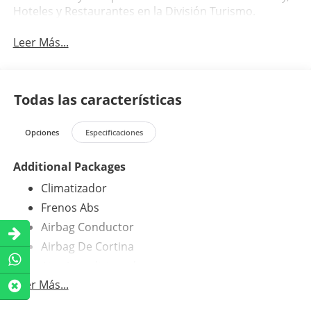
Hoteles y Restaurantes en la División Turismo.
Leer Más...
Todas las características
Opciones
Especificaciones
Additional Packages
Climatizador
Frenos Abs
Airbag Conductor
Airbag De Cortina
Aire Acondicionado
Leer Más...
Am/Fm
Bluetooth®