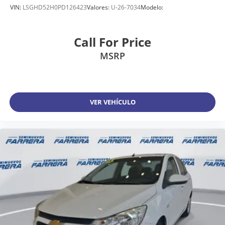
VIN:
LSGHD52H0PD126423
Valores:
U-26-7034
Modelo:
Call For Price
MSRP
VER VEHÍCULO