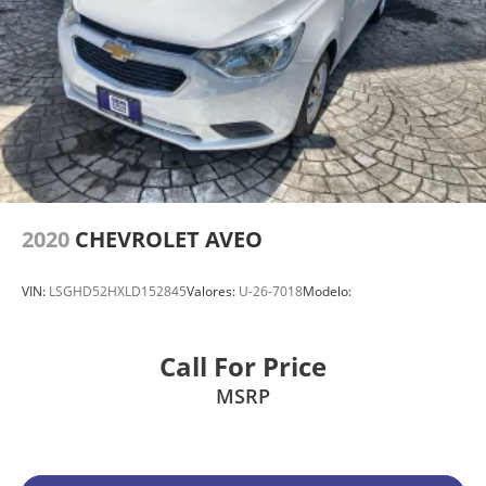
2020
CHEVROLET AVEO
VIN:
LSGHD52HXLD152845
Valores:
U-26-7018
Modelo:
Call For Price
MSRP