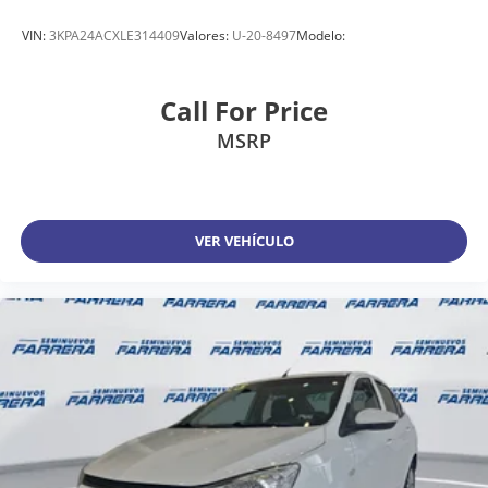
VIN:
3KPA24ACXLE314409
Valores:
U-20-8497
Modelo:
Call For Price
MSRP
VER VEHÍCULO