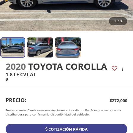
1
/
3
2020
TOYOTA COROLLA
1.8 LE CVT AT
PRECIO:
$272,000
Ten en cuenta: Cambiamos nuestro inventario a diario. Por favor, consulta con la
distribuidora para confirmar la disponibilidad del vehículo.
COTIZACIÓN RÁPIDA