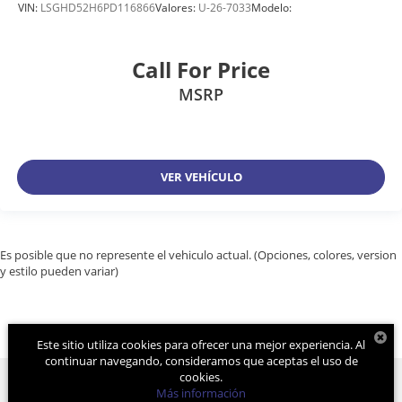
VIN:
LSGHD52H6PD116866
Valores:
U-26-7033
Modelo:
Call For Price
MSRP
VER VEHÍCULO
Es posible que no represente el vehiculo actual. (Opciones, colores, version
y estilo pueden variar)
Este sitio utiliza cookies para ofrecer una mejor experiencia. Al
continuar navegando, consideramos que aceptas el uso de
cookies.
Más información