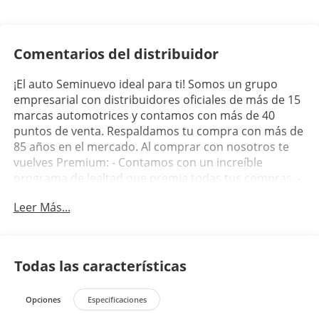
Comentarios del distribuidor
¡El auto Seminuevo ideal para ti! Somos un grupo
empresarial con distribuidores oficiales de más de 15
marcas automotrices y contamos con más de 40
puntos de venta. Respaldamos tu compra con más de
85 años en el mercado. Al comprar con nosotros te
vuelves Premium: - Contamos con un increíble
programa de lealtad que premia todas tus compras. -
Además te brinda exclusivas promociones y
Leer Más...
descuentos en negocios participantes. Misión: Ser el
Grupo de empresas más competitivo en los mercados
que atendamos. Que nos distingamos por la lealtad
de nuestros clientes, el compromiso de nuestra
Todas las características
gente, la fortaleza de nuestros negocios y el
reconocimiento de nuestros aliados comerciales.
Opciones
Especificaciones
¡Cotiza ahora!