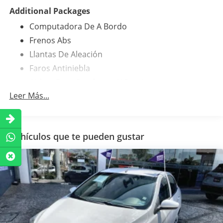
Additional Packages
Computadora De A Bordo
Frenos Abs
Llantas De Aleación
Faros Antiniebla
Airbag Para Conductor Y Pasajero
Leer Más...
Airbag Laterales
Control De Estabilidad
Comando Remoto Para Radio En El Volante
Vehículos que te pueden gustar
Aire Acondicionado
Cristales Eléctricos
Am/Fm
Adaptador Para Mp3 Portátil (I-Pod)
Entrada Usb