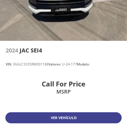
2024
JAC SEI4
VIN:
3GALC3335RM001188
Valores:
U-24-177
Modelo:
Call For Price
MSRP
VER VEHÍCULO