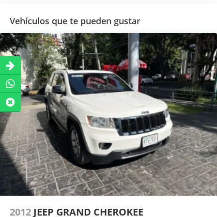
Airbag Laterales
Vehículos que te pueden gustar
Control De Estabilidad
Comando Remoto Para Radio En El Volante
Aire Acondicionado
Control Eléctrico Para Los Retrovisores
Tapizado De Cuero
Sensor De Estacionamiento
Cristales Eléctricos
Am/Fm
Adaptador Para Mp3 Portátil (I-Pod)
Entrada Usb
2012
JEEP GRAND CHEROKEE