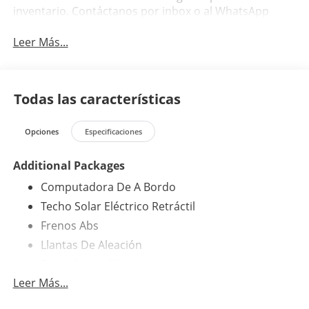
inventario. Contáctanos por inbox o al WhatsApp
Leer Más...
Todas las características
Opciones
Especificaciones
Additional Packages
Computadora De A Bordo
Techo Solar Eléctrico Retráctil
Frenos Abs
Llantas De Aleación
Faros Antiniebla
Leer Más...
Airbag Para Conductor Y Pasajero
Sensor De Lluvia