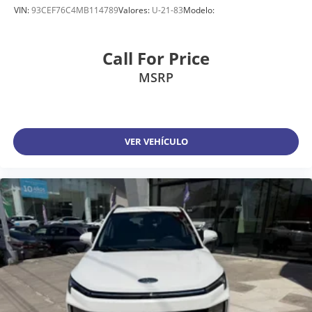
VIN:
93CEF76C4MB114789
Valores:
U-21-83
Modelo:
Call For Price
MSRP
VER VEHÍCULO