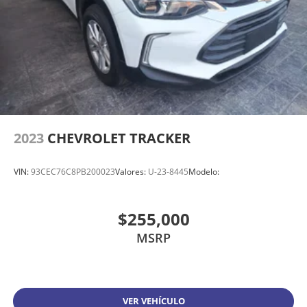
2023
CHEVROLET TRACKER
VIN:
93CEC76C8PB200023
Valores:
U-23-8445
Modelo:
$255,000
MSRP
VER VEHÍCULO