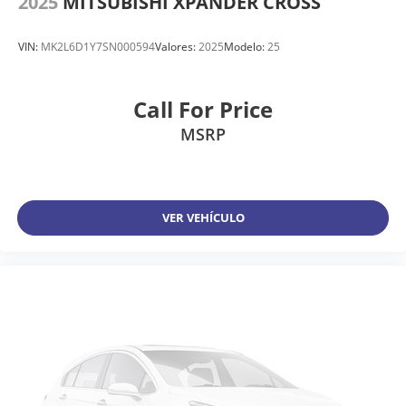
2025
MITSUBISHI XPANDER CROSS
VIN:
MK2L6D1Y7SN000594
Valores:
2025
Modelo:
25
Call For Price
MSRP
VER VEHÍCULO