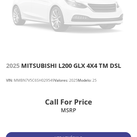
2025
MITSUBISHI L200 GLX 4X4 TM DSL
VIN:
MMBN7V5C6SH029549
Valores:
2025
Modelo:
25
Call For Price
MSRP