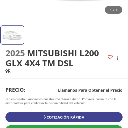
1
/
1
2025
MITSUBISHI L200
GLX 4X4 TM DSL
R
PRECIO:
Llámanos Para Obtener el Precio
Ten en cuenta: Cambiamos nuestro inventario a diario. Por favor, consulta con la
distribuidora para confirmar la disponibilidad del vehículo.
COTIZACIÓN RÁPIDA