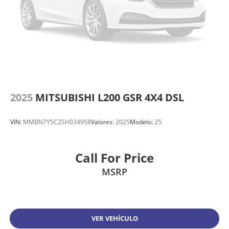
2025
MITSUBISHI L200 GSR 4X4 DSL
VIN:
MMBN7Y5C2SH034958
Valores:
2025
Modelo:
25
Call For Price
MSRP
VER VEHÍCULO