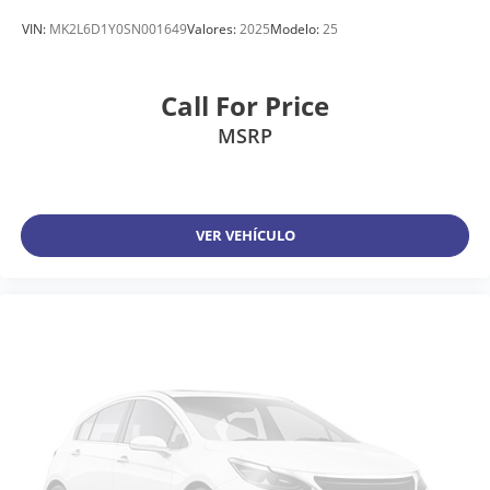
VIN:
MK2L6D1Y0SN001649
Valores:
2025
Modelo:
25
Call For Price
MSRP
VER VEHÍCULO