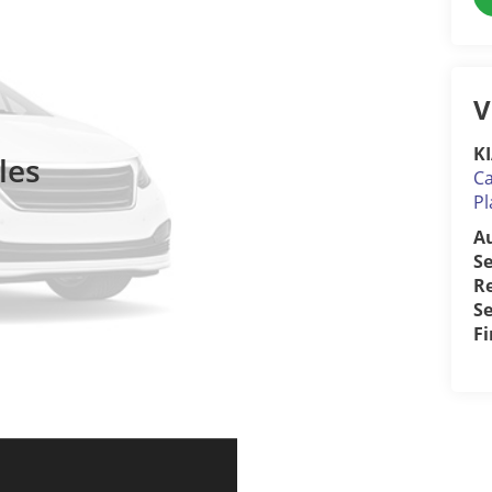
V
KI
les
Ca
Pl
A
S
R
Se
F