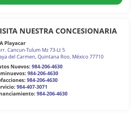
ISITA NUESTRA CONCESIONARIA
A Playacar
rr. Cancun-Tulum Mz 73-Lt 5
aya del Carmen
,
Quintana Roo
, México
77710
utos Nuevos:
984-206-4630
eminuevos:
984-206-4630
efacciones:
984-206-4630
rvicio:
984-407-3071
inanciamiento:
984-206-4630