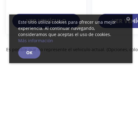
VER VEHÍCULO
VER VEH
Este sitio utiliza cookies para ofrecer una mejor
experiencia. Al continuar navegando,
consideramos que aceptas el uso de cookies.
Más información
Es posible que no represente el vehiculo actual. (Opciones, color
OK
Derechos de autor © 2026
por
DealerOn
|
Mapa del sitio
|
Av