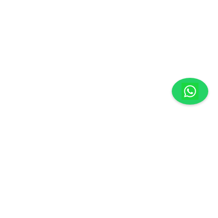
México
29000
| Atención a Clientes:
961-236-7379