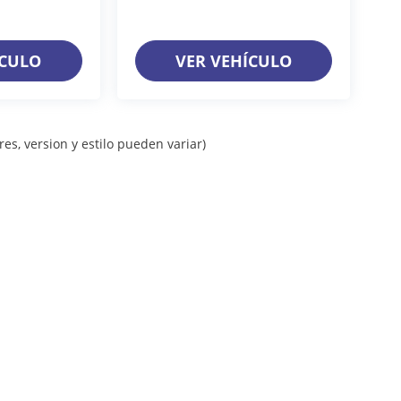
ÍCULO
VER VEHÍCULO
es, version y estilo pueden variar)
iso de Privacidad
| Grupo Farrera
|
Calle 11A. Pte Sur 1128,
Gutiérrez,
Chiapas,