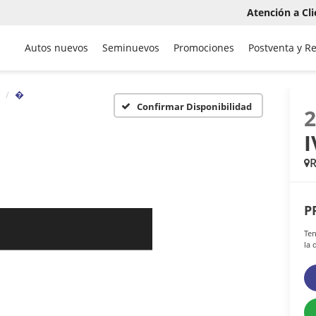
Atención a Cli
Autos nuevos
Seminuevos
Promociones
Postventa y R
�
Confirmar Disponibilidad
I
P
Ten
la 