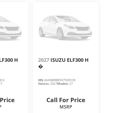
LF300 H
2027
ISUZU ELF300 H
�
412
VIN:
JAANMR885V7500539
27
Valores:
2027
Modelo:
27
 Price
Call For Price
P
MSRP