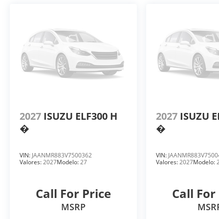
2027
ISUZU ELF300 H
2027
ISUZU E
�
�
VIN:
JAANMR883V7500362
VIN:
JAANMR883V7500
Valores:
2027
Modelo:
27
Valores:
2027
Modelo:
Call For Price
Call For
MSRP
MSR