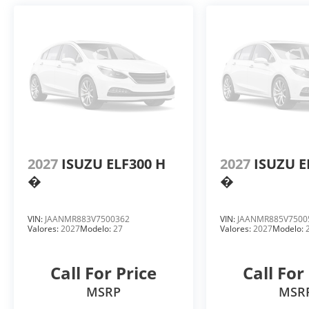
2027
ISUZU ELF300 H
2027
ISUZU E
�
�
VIN:
JAANMR883V7500362
VIN:
JAANMR885V7500
Valores:
2027
Modelo:
27
Valores:
2027
Modelo:
Call For Price
Call For
MSRP
MSR