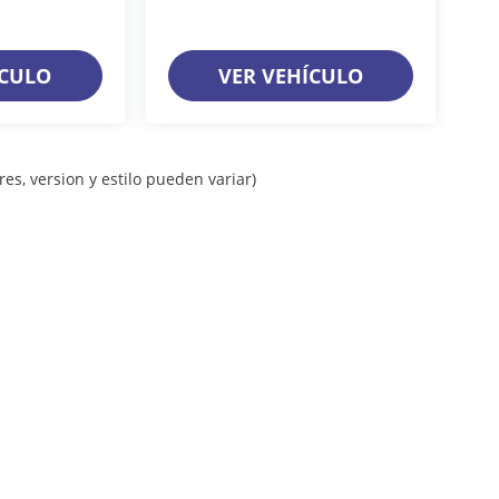
ÍCULO
VER VEHÍCULO
es, version y estilo pueden variar)
iso de Privacidad
| Grupo Farrera
|
Calle 11A. Pte Sur 1128,
Gutiérrez,
Chiapas,