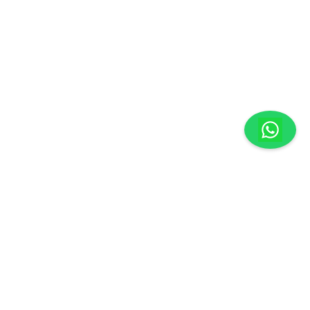
México
29000
| Atención a Clientes:
961-236-7379