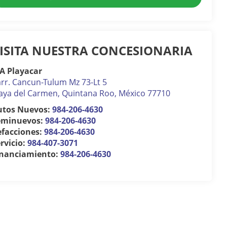
ISITA NUESTRA CONCESIONARIA
A Playacar
rr. Cancun-Tulum Mz 73-Lt 5
aya del Carmen
,
Quintana Roo
, México
77710
utos Nuevos:
984-206-4630
eminuevos:
984-206-4630
efacciones:
984-206-4630
rvicio:
984-407-3071
inanciamiento:
984-206-4630