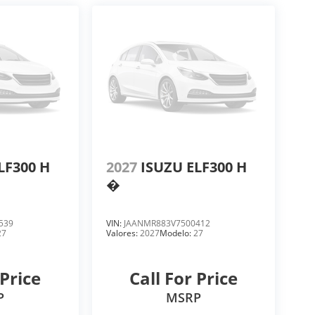
LF300 H
2027
ISUZU ELF300 H
�
539
VIN:
JAANMR883V7500412
27
Valores:
2027
Modelo:
27
 Price
Call For Price
P
MSRP