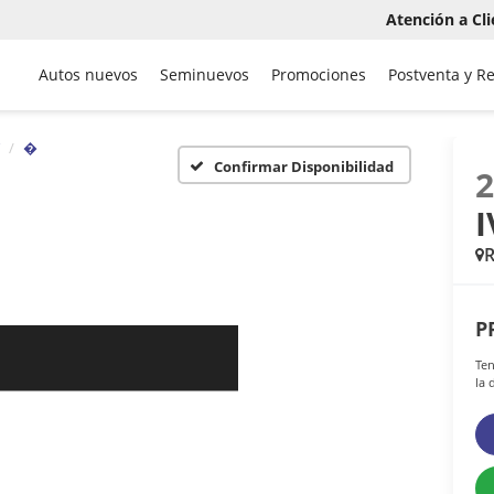
Atención a Cli
Autos nuevos
Seminuevos
Promociones
Postventa y R
�
Confirmar Disponibilidad
I
P
Ten
la 