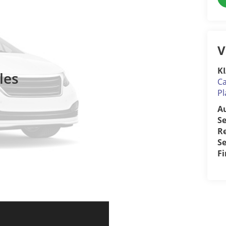
V
KI
les
Ca
Pl
A
S
R
Se
F