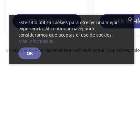
VER VEHÍCULO
VER VEH
Este sitio utiliza cookies para ofrecer una mejor
experiencia. Al continuar navegando,
consideramos que aceptas el uso de cookies.
Más información
Es posible que no represente el vehiculo actual. (Opciones, color
OK
Derechos de autor © 2026
por
DealerOn
|
Mapa del sitio
|
Av