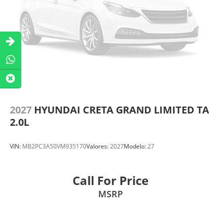
2027
HYUNDAI CRETA GRAND LIMITED TA
2.0L
VIN:
MB2PC3A50VM935170
Valores:
2027
Modelo:
27
Call For Price
MSRP