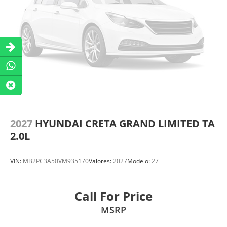
2027
HYUNDAI CRETA GRAND LIMITED TA
2.0L
VIN:
MB2PC3A50VM935170
Valores:
2027
Modelo:
27
Call For Price
MSRP