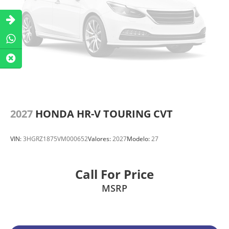
2027
HONDA HR-V TOURING CVT
VIN:
3HGRZ1875VM000652
Valores:
2027
Modelo:
27
Call For Price
MSRP