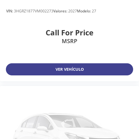
VIN:
3HGRZ1877VM002273
Valores:
2027
Modelo:
27
Call For Price
MSRP
VER VEHÍCULO