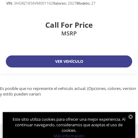
VIN:
3HGRZ1856VM001162
Valores:
2027
Modelo:
27
Call For Price
MSRP
VER VEHÍCULO
Es posible que no represente el vehiculo actual. (Opciones, colores, version
y estilo pueden variar)
Este sitio utiliza cookies para ofrecer una mejor experiencia. Al
continuar navegando, consideramos que aceptas el uso de
cookies.
Más información