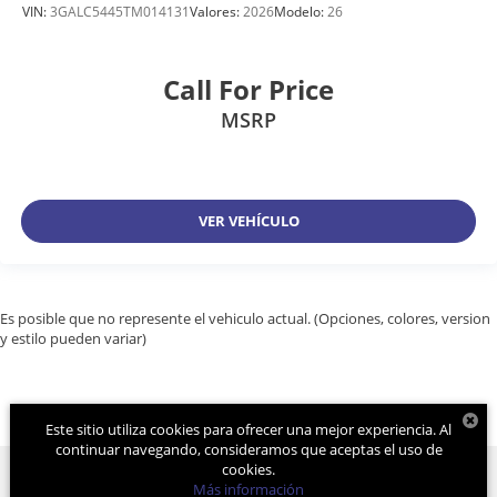
VIN:
3GALC5445TM014131
Valores:
2026
Modelo:
26
Call For Price
MSRP
VER VEHÍCULO
Es posible que no represente el vehiculo actual. (Opciones, colores, version
y estilo pueden variar)
Este sitio utiliza cookies para ofrecer una mejor experiencia. Al
continuar navegando, consideramos que aceptas el uso de
cookies.
Más información