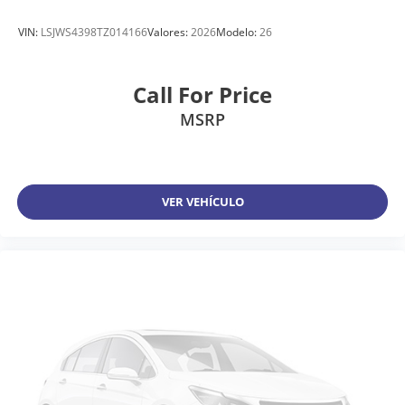
VIN:
LSJWS4398TZ014166
Valores:
2026
Modelo:
26
Call For Price
MSRP
VER VEHÍCULO