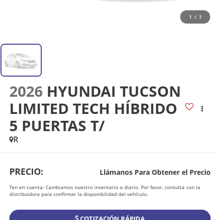
1
/
1
2026
HYUNDAI TUCSON
LIMITED TECH HÍBRIDO
5 PUERTAS T/
R
PRECIO:
Llámanos Para Obtener el Precio
Ten en cuenta: Cambiamos nuestro inventario a diario. Por favor, consulta con la
distribuidora para confirmar la disponibilidad del vehículo.
COTIZACIÓN RÁPIDA