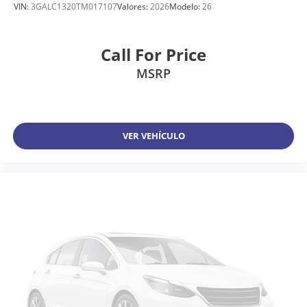
VIN:
3GALC1320TM017107
Valores:
2026
Modelo:
26
Call For Price
MSRP
VER VEHÍCULO