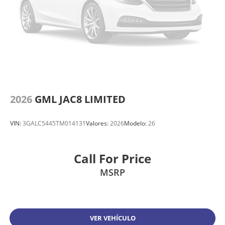
2026
GML JAC8 LIMITED
VIN:
3GALC5445TM014131
Valores:
2026
Modelo:
26
Call For Price
MSRP
VER VEHÍCULO