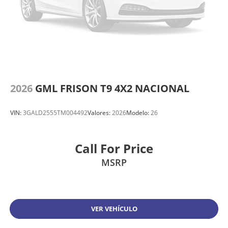
2026
GML FRISON T9 4X2 NACIONAL
VIN:
3GALD2555TM004492
Valores:
2026
Modelo:
26
Call For Price
MSRP
VER VEHÍCULO