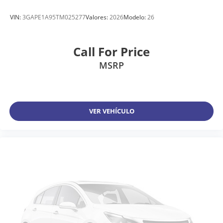
VIN:
3GAPE1A95TM025277
Valores:
2026
Modelo:
26
Call For Price
MSRP
VER VEHÍCULO