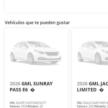
Vehículos que te pueden gustar
2026
GML SUNRAY
2026
GML JA
PASS E6
�
LIMITED
�
VIN:
3GAPE1A95TM025277
VIN:
3GALC5445TM01
Valores:
2026
Modelo:
26
Valores:
2026
Modelo: