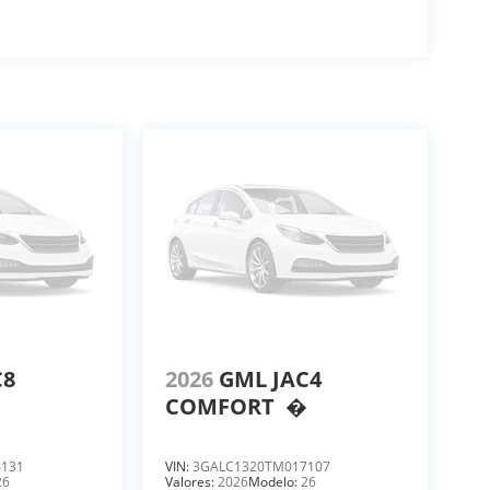
C8
2026
GML JAC4
COMFORT
�
4131
VIN:
3GALC1320TM017107
26
Valores:
2026
Modelo:
26