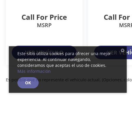
Call For Price
Call For
MSRP
MSR
VER VEHÍCULO
VER VEH
Este sitio utiliza cookies para ofrecer una mejor
experiencia. Al continuar navegando,
consideramos que aceptas el uso de cookies.
Más información
Es posible que no represente el vehiculo actual. (Opciones, color
OK