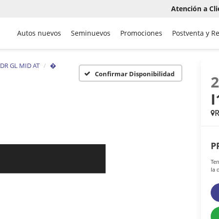
Atención a Cli
Autos nuevos
Seminuevos
Promociones
Postventa y R
DR GL MID AT
�
Confirmar Disponibilidad
I
P
Ten
la 