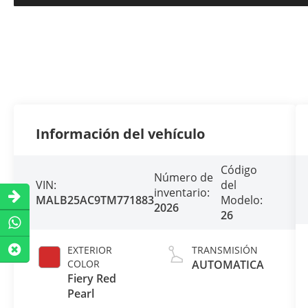
Información del vehículo
Código
Número de
VIN:
del
inventario:
MALB25AC9TM771883
Modelo:
2026
26
EXTERIOR
TRANSMISIÓN
COLOR
AUTOMATICA
Fiery Red
Pearl