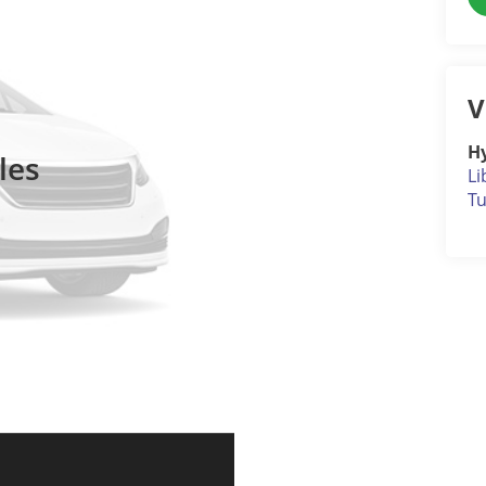
V
H
les
Li
Tu