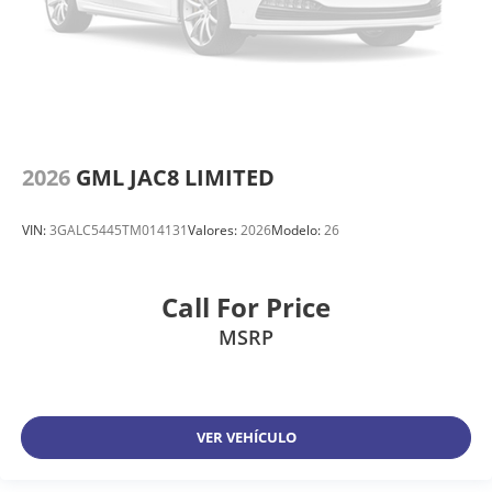
2026
GML JAC8 LIMITED
VIN:
3GALC5445TM014131
Valores:
2026
Modelo:
26
Call For Price
MSRP
VER VEHÍCULO