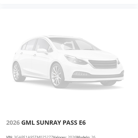
2026
GML SUNRAY PASS E6
VIN:
3GAPE1A95TM025277
Valores:
2026
Modelo:
26