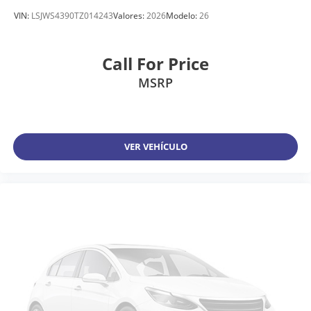
VIN:
LSJWS4390TZ014243
Valores:
2026
Modelo:
26
Call For Price
MSRP
VER VEHÍCULO