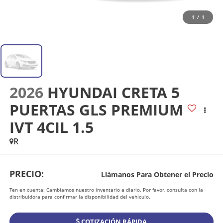
1
/
1
2026
HYUNDAI CRETA 5
PUERTAS GLS PREMIUM
IVT 4CIL 1.5
R
PRECIO:
Llámanos Para Obtener el Precio
Ten en cuenta: Cambiamos nuestro inventario a diario. Por favor, consulta con la
distribuidora para confirmar la disponibilidad del vehículo.
COTIZACIÓN RÁPIDA