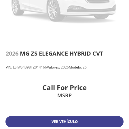
2026
MG ZS ELEGANCE HYBRID CVT
VIN:
LSJWS4398TZ014166
Valores:
2026
Modelo:
26
Call For Price
MSRP
VER VEHÍCULO