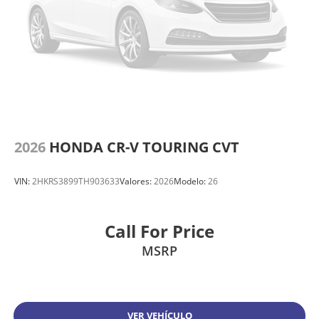
2026
HONDA CR-V TOURING CVT
VIN:
2HKRS3899TH903633
Valores:
2026
Modelo:
26
Call For Price
MSRP
VER VEHÍCULO