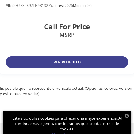
VIN:
2HKRS5892TH981327
Valores:
2026
Modelo:
26
Call For Price
MSRP
VER VEHÍCULO
Es posible que no represente el vehiculo actual. (Opciones, colores, version
y estilo pueden variar)
Este sitio utiliza cookies para ofrecer una mejor experiencia. Al
continuar navegando, consideramos que aceptas el uso de
cookies.