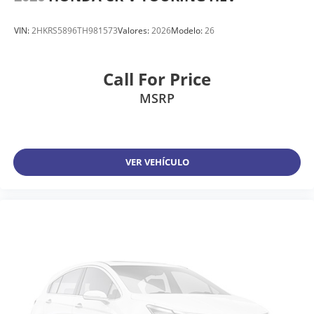
VIN:
2HKRS5896TH981573
Valores:
2026
Modelo:
26
Call For Price
MSRP
VER VEHÍCULO