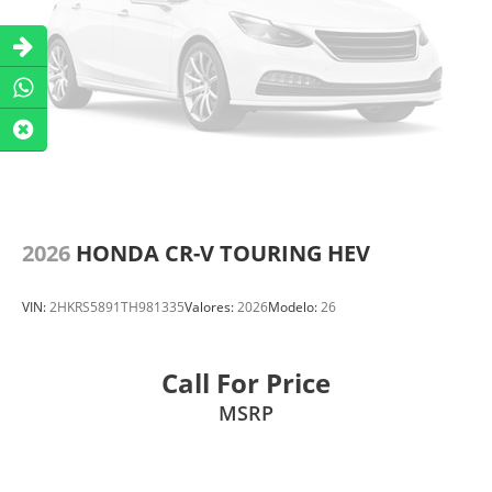
2026
HONDA CR-V TOURING HEV
VIN:
2HKRS5891TH981335
Valores:
2026
Modelo:
26
Call For Price
MSRP