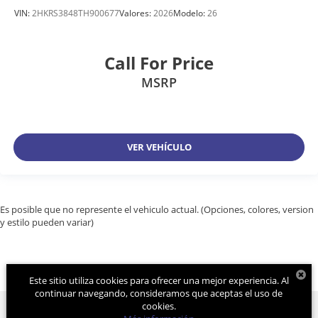
VIN:
2HKRS3848TH900677
Valores:
2026
Modelo:
26
Call For Price
MSRP
VER VEHÍCULO
Es posible que no represente el vehiculo actual. (Opciones, colores, version
y estilo pueden variar)
Este sitio utiliza cookies para ofrecer una mejor experiencia. Al
continuar navegando, consideramos que aceptas el uso de
cookies.