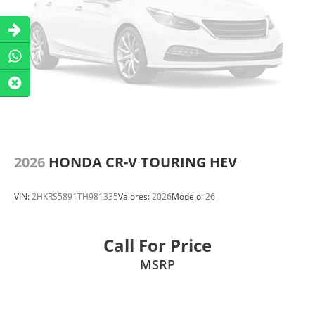
2026
HONDA CR-V TOURING HEV
VIN:
2HKRS5891TH981335
Valores:
2026
Modelo:
26
Call For Price
MSRP