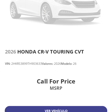
2026
HONDA CR-V TOURING CVT
VIN:
2HKRS3899TH903633
Valores:
2026
Modelo:
26
Call For Price
MSRP
VER VEHÍCULO