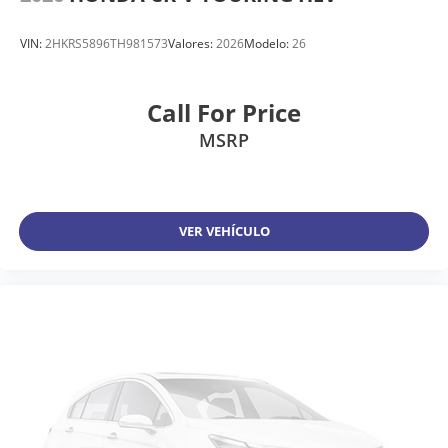
VIN:
2HKRS5896TH981573
Valores:
2026
Modelo:
26
Call For Price
MSRP
VER VEHÍCULO