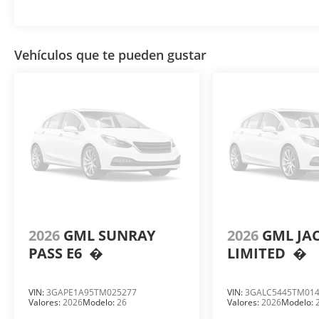
Vehículos que te pueden gustar
2026
GML SUNRAY
2026
GML JA
PASS E6
�
LIMITED
�
VIN:
3GAPE1A95TM025277
VIN:
3GALC5445TM01
Valores:
2026
Modelo:
26
Valores:
2026
Modelo: