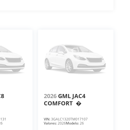
C8
2026
GML JAC4
COMFORT
�
4131
VIN:
3GALC1320TM017107
26
Valores:
2026
Modelo:
26