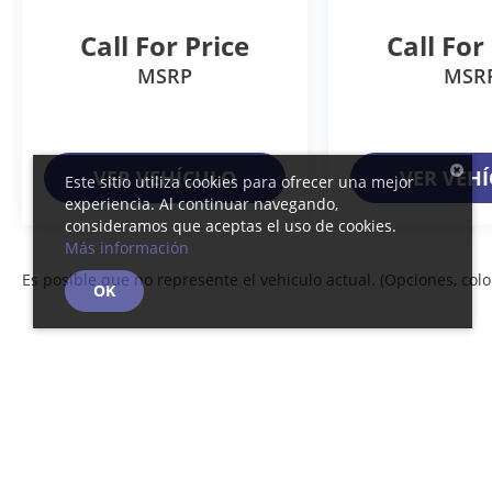
Call For Price
Call For
MSRP
MSR
VER VEHÍCULO
VER VEH
Este sitio utiliza cookies para ofrecer una mejor
experiencia. Al continuar navegando,
consideramos que aceptas el uso de cookies.
Más información
Es posible que no represente el vehiculo actual. (Opciones, color
OK