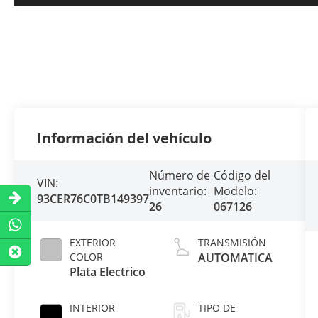
Información del vehículo
Número de
Código del
VIN:
inventario:
Modelo:
93CER76C0TB149397
26
067126
EXTERIOR
TRANSMISIÓN
COLOR
AUTOMATICA
Plata Electrico
INTERIOR
TIPO DE