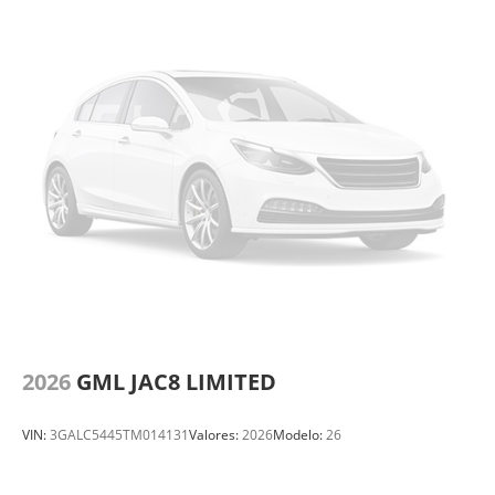
2026
GML JAC8 LIMITED
VIN:
3GALC5445TM014131
Valores:
2026
Modelo:
26