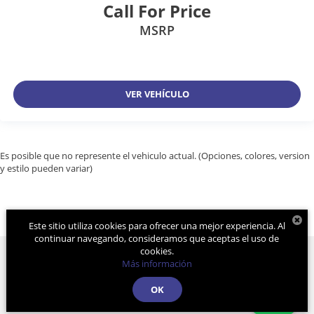
Call For Price
MSRP
VER VEHÍCULO
Es posible que no represente el vehiculo actual. (Opciones, colores, version
y estilo pueden variar)
Este sitio utiliza cookies para ofrecer una mejor experiencia. Al
continuar navegando, consideramos que aceptas el uso de
cookies.
Más información
Derechos de autor © 2026
por
DealerOn
|
Mapa del sitio
|
Aviso de
OK
Privacidad
| Grupo Farrera
|
Calle 11A. Pte Sur
1128,
Gutiérrez,
Chiapas,
México
29000
| Atención a Clientes:
961-236-7379