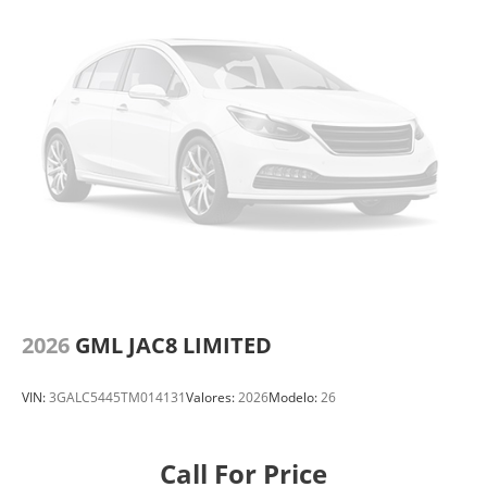
2026
GML JAC8 LIMITED
VIN:
3GALC5445TM014131
Valores:
2026
Modelo:
26
Call For Price