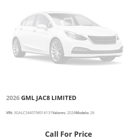
2026
GML JAC8 LIMITED
VIN:
3GALC5445TM014131
Valores:
2026
Modelo:
26
Call For Price