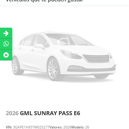
2026
GML SUNRAY PASS E6
VIN:
3GAPE1A95TM025277
Valores:
2026
Modelo:
26