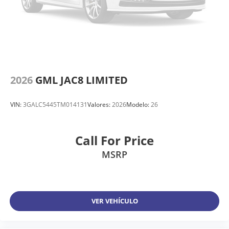
2026
GML JAC8 LIMITED
VIN:
3GALC5445TM014131
Valores:
2026
Modelo:
26
Call For Price
MSRP
VER VEHÍCULO