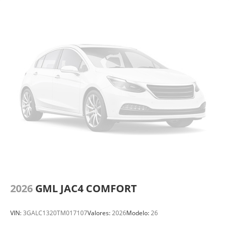
2026
GML JAC4 COMFORT
VIN:
3GALC1320TM017107
Valores:
2026
Modelo:
26