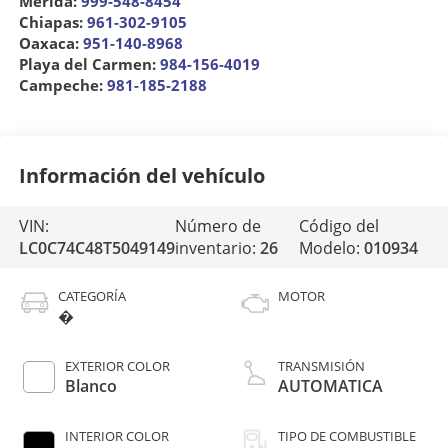
Mérida:
999-548-8454
Chiapas:
961-302-9105
Oaxaca:
951-140-8968
Playa del Carmen:
984-156-4019
Campeche:
981-185-2188
Información del vehículo
VIN:
Número de
Código del
LC0C74C48T5049149
inventario:
26
Modelo:
010934
CATEGORÍA
MOTOR
�
EXTERIOR COLOR
TRANSMISIÓN
Blanco
AUTOMATICA
INTERIOR COLOR
TIPO DE COMBUSTIBLE