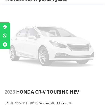
2026
HONDA CR-V TOURING HEV
VIN:
2HKRS5891TH981335
Valores:
2026
Modelo:
26