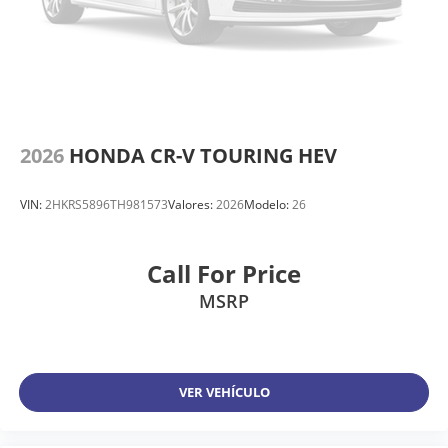
2026
HONDA CR-V TOURING HEV
VIN:
2HKRS5896TH981573
Valores:
2026
Modelo:
26
Call For Price
MSRP
VER VEHÍCULO