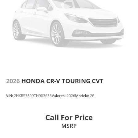
2026
HONDA CR-V TOURING CVT
VIN:
2HKRS3899TH903633
Valores:
2026
Modelo:
26
Call For Price
MSRP