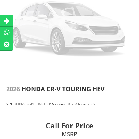
2026
HONDA CR-V TOURING HEV
VIN:
2HKRS5891TH981335
Valores:
2026
Modelo:
26
Call For Price
MSRP