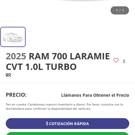
1
/
1
2025
RAM 700 LARAMIE
CVT 1.0L TURBO
R
PRECIO:
Llámanos Para Obtener el Precio
Ten en cuenta: Cambiamos nuestro inventario a diario. Por favor, consulta con la
distribuidora para confirmar la disponibilidad del vehículo.
COTIZACIÓN RÁPIDA