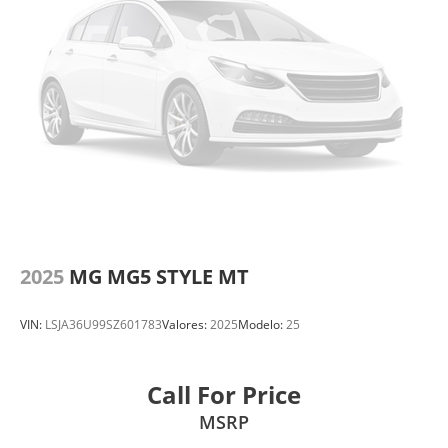
2025
MG MG5 STYLE MT
VIN:
LSJA36U99SZ601783
Valores:
2025
Modelo:
25
Call For Price
MSRP