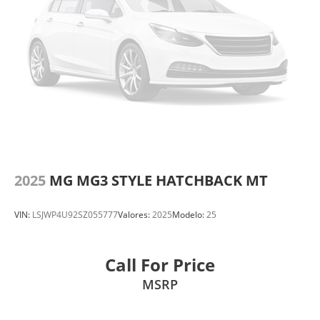
2025
MG MG3 STYLE HATCHBACK MT
VIN:
LSJWP4U92SZ055777
Valores:
2025
Modelo:
25
Call For Price
MSRP