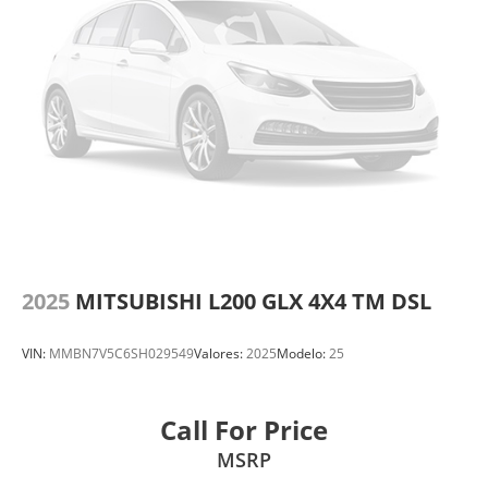
2025
MITSUBISHI L200 GLX 4X4 TM DSL
VIN:
MMBN7V5C6SH029549
Valores:
2025
Modelo:
25
Call For Price
MSRP