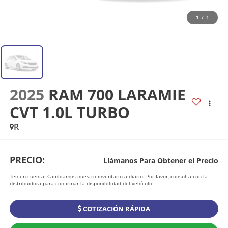
1
/
1
2025
RAM 700 LARAMIE
CVT 1.0L TURBO
R
PRECIO:
Llámanos Para Obtener el Precio
Ten en cuenta: Cambiamos nuestro inventario a diario. Por favor, consulta con la
distribuidora para confirmar la disponibilidad del vehículo.
COTIZACIÓN RÁPIDA