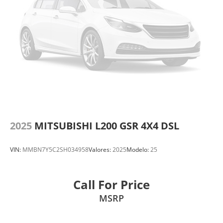
2025
MITSUBISHI L200 GSR 4X4 DSL
VIN:
MMBN7Y5C2SH034958
Valores:
2025
Modelo:
25
Call For Price
MSRP