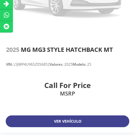
2025
MG MG3 STYLE HATCHBACK MT
VIN:
LSJWP4U96SZ056852
Valores:
2025
Modelo:
25
Call For Price
MSRP
VER VEHÍCULO