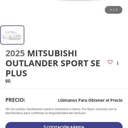
1
/
1
2025
MITSUBISHI
OUTLANDER SPORT SE
PLUS
R
PRECIO:
Llámanos Para Obtener el Precio
Ten en cuenta: Cambiamos nuestro inventario a diario. Por favor, consulta con la
distribuidora para confirmar la disponibilidad del vehículo.
COTIZACIÓN RÁPIDA