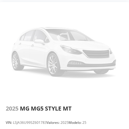
2025
MG MG5 STYLE MT
VIN:
LSJA36U99SZ601783
Valores:
2025
Modelo:
25