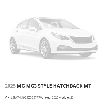
2025
MG MG3 STYLE HATCHBACK MT
VIN:
LSJWP4U92SZ055777
Valores:
2025
Modelo:
25