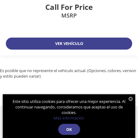
Call For Price
MSRP
VER VEHÍCULO
Es posible que no represente el vehiculo actual. (Opciones, colores, version
y estilo pueden variar)
Este sitio utiliza cookies para ofrecer una mejor experiencia. Al
continuar navegando, consideramos que aceptas el uso de
cookies.
Más información
Derechos de autor © 2026
por
DealerOn
|
Mapa del sitio
|
Aviso de
OK
Privacidad
| Grupo Farrera
|
Calle 11A. Pte Sur
1128,
Gutiérrez,
Chiapas,
México
29000
| Atención a Clientes:
961-236-7379