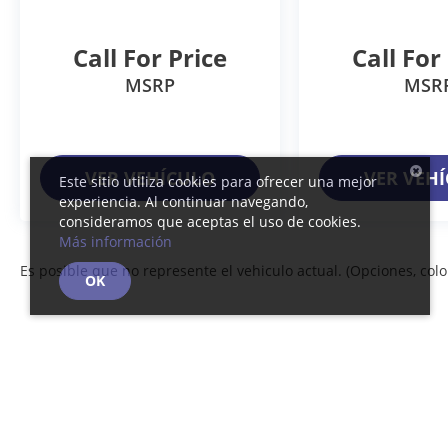
Call For Price
Call For
MSRP
MSR
VER VEHÍCULO
VER VEH
Este sitio utiliza cookies para ofrecer una mejor
experiencia. Al continuar navegando,
consideramos que aceptas el uso de cookies.
Más información
Es posible que no represente el vehiculo actual. (Opciones, color
OK