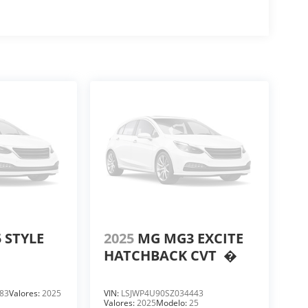
 STYLE
2025
MG MG3 EXCITE
HATCHBACK CVT
�
83
Valores:
2025
VIN:
LSJWP4U90SZ034443
Valores:
2025
Modelo:
25