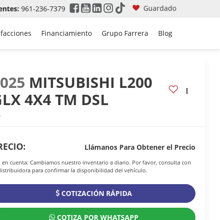
Guardado
entes:
961-236-7379
efacciones
Financiamiento
Grupo Farrera
Blog
2025
MITSUBISHI L200
GLX 4X4 TM DSL
R
RECIO:
Llámanos Para Obtener el Precio
 en cuenta: Cambiamos nuestro inventario a diario. Por favor, consulta con
distribuidora para confirmar la disponibilidad del vehículo.
COTIZACIÓN RÁPIDA
COTIZA POR WHATSAPP