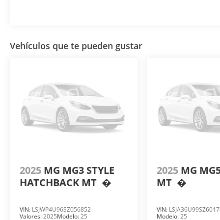
Vehículos que te pueden gustar
2025
MG MG3 STYLE
2025
MG MG5
HATCHBACK MT
�
MT
�
VIN:
LSJWP4U96SZ056852
VIN:
LSJA36U99SZ6017
Valores:
2025
Modelo:
25
Modelo:
25