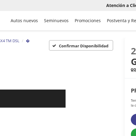
Atención a Cli
Autos nuevos
Seminuevos
Promociones
Postventa y R
4X4 TM DSL
�
Confirmar Disponibilidad
P
Ten
la 