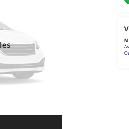
V
M
les
Av
Oa