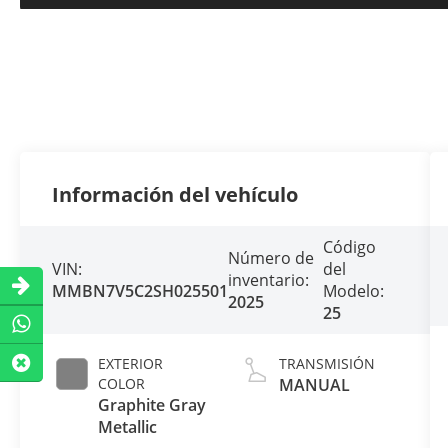
Información del vehículo
Código
Número de
VIN:
del
inventario:
MMBN7V5C2SH025501
Modelo:
2025
25
EXTERIOR
TRANSMISIÓN
COLOR
MANUAL
Graphite Gray
Metallic