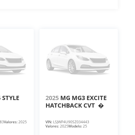
 STYLE
2025
MG MG3 EXCITE
HATCHBACK CVT
�
83
Valores:
2025
VIN:
LSJWP4U90SZ034443
Valores:
2025
Modelo:
25