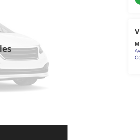
V
M
les
Av
Oa