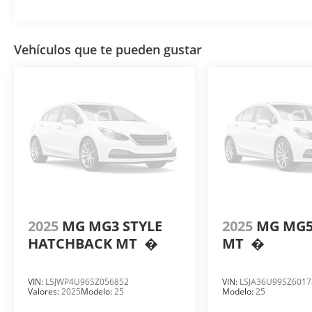
Vehículos que te pueden gustar
2025
MG MG3 STYLE
2025
MG MG5
HATCHBACK MT
�
MT
�
VIN:
LSJWP4U96SZ056852
VIN:
LSJA36U99SZ6017
Valores:
2025
Modelo:
25
Modelo:
25