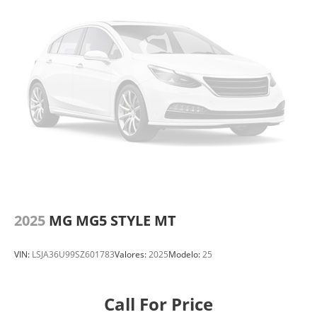
2025
MG MG5 STYLE MT
VIN:
LSJA36U99SZ601783
Valores:
2025
Modelo:
25
Call For Price