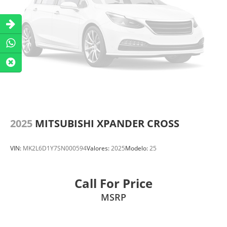
2025
MITSUBISHI XPANDER CROSS
VIN:
MK2L6D1Y7SN000594
Valores:
2025
Modelo:
25
Call For Price
MSRP