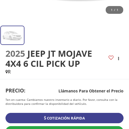
1
/
1
2025
JEEP JT MOJAVE
4X4 6 CIL PICK UP
R
PRECIO:
Llámanos Para Obtener el Precio
Ten en cuenta: Cambiamos nuestro inventario a diario. Por favor, consulta con la
distribuidora para confirmar la disponibilidad del vehículo.
COTIZACIÓN RÁPIDA