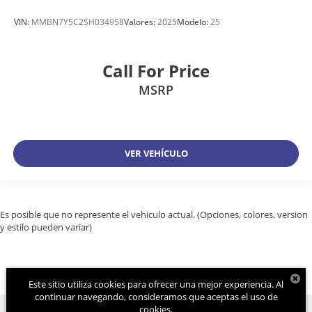
VIN:
MMBN7Y5C2SH034958
Valores:
2025
Modelo:
25
Call For Price
MSRP
VER VEHÍCULO
Es posible que no represente el vehiculo actual. (Opciones, colores, version
y estilo pueden variar)
Este sitio utiliza cookies para ofrecer una mejor experiencia. Al
continuar navegando, consideramos que aceptas el uso de
cookies.