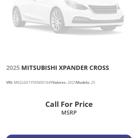
2025
MITSUBISHI XPANDER CROSS
VIN:
MK2L6D1Y0SN001649
Valores:
2025
Modelo:
25
Call For Price
MSRP