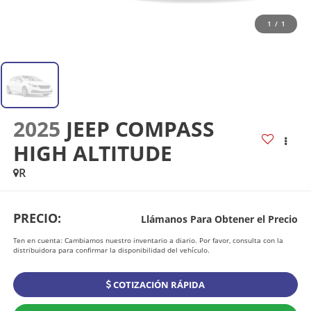
1
/
1
2025
JEEP COMPASS
HIGH ALTITUDE
R
PRECIO:
Llámanos Para Obtener el Precio
Ten en cuenta: Cambiamos nuestro inventario a diario. Por favor, consulta con la
distribuidora para confirmar la disponibilidad del vehículo.
COTIZACIÓN RÁPIDA