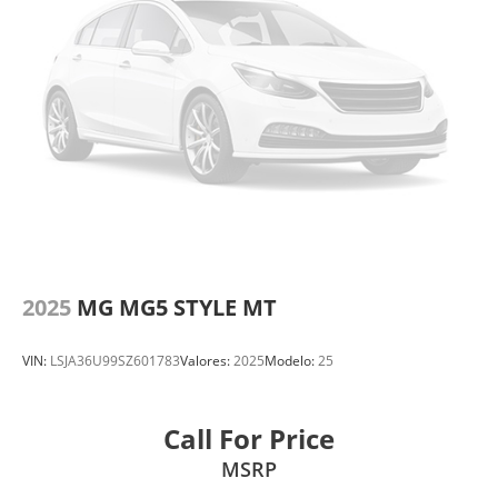
2025
MG MG5 STYLE MT
VIN:
LSJA36U99SZ601783
Valores:
2025
Modelo:
25
Call For Price
MSRP