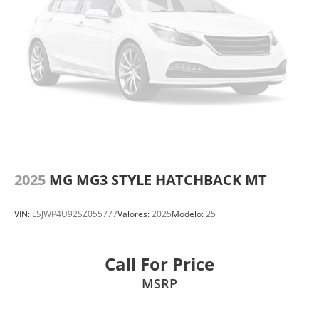
2025
MG MG3 STYLE HATCHBACK MT
VIN:
LSJWP4U92SZ055777
Valores:
2025
Modelo:
25
Call For Price
MSRP