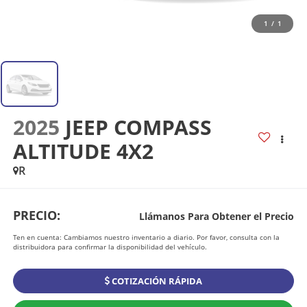
1
/
1
2025
JEEP COMPASS
ALTITUDE 4X2
R
PRECIO:
Llámanos Para Obtener el Precio
Ten en cuenta: Cambiamos nuestro inventario a diario. Por favor, consulta con la
distribuidora para confirmar la disponibilidad del vehículo.
COTIZACIÓN RÁPIDA