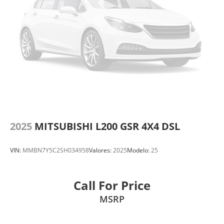
2025
MITSUBISHI L200 GSR 4X4 DSL
VIN:
MMBN7Y5C2SH034958
Valores:
2025
Modelo:
25
Call For Price
MSRP