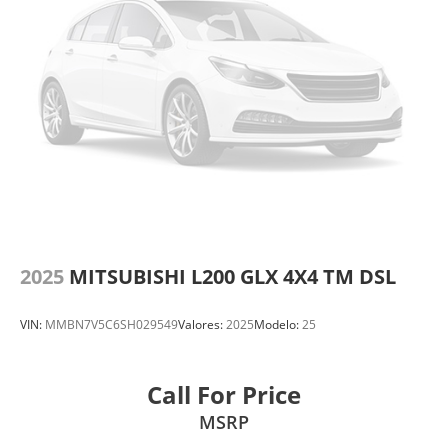
2025
MITSUBISHI L200 GLX 4X4 TM DSL
VIN:
MMBN7V5C6SH029549
Valores:
2025
Modelo:
25
Call For Price
MSRP