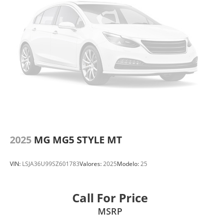
2025
MG MG5 STYLE MT
VIN:
LSJA36U99SZ601783
Valores:
2025
Modelo:
25
Call For Price
MSRP